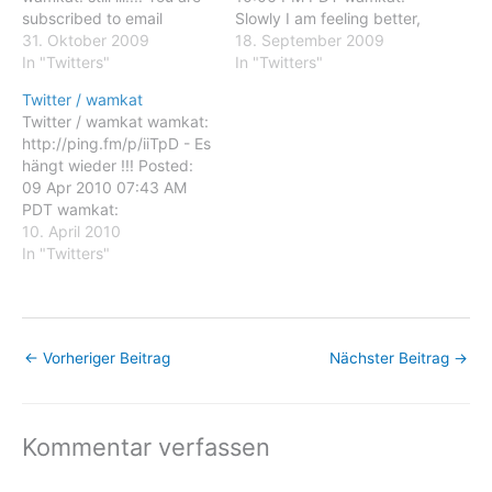
subscribed to email
Slowly I am feeling better,
updates from Twitter /
31. Oktober 2009
... You are subscribed to
18. September 2009
wamkat To stop receiving
In "Twitters"
email updates from
In "Twitters"
these emails, you may
Twitter / wamkat To stop
Twitter / wamkat
unsubscribe now. Email
receiving these emails,
Twitter / wamkat wamkat:
delivery powered by
you may unsubscribe now.
http://ping.fm/p/iiTpD - Es
Google Google Inc., 20
Email delivery powered by
hängt wieder !!! Posted:
West Kinzie, Chicago IL
Google Google Inc.,…
09 Apr 2010 07:43 AM
USA 60610
PDT wamkat:
http://ping.fm/p/iiTpD - Es
10. April 2010
hängt wieder !!! You are
In "Twitters"
subscribed to email
updates from Twitter /
wamkat To stop receiving
these emails, you may
←
Vorheriger Beitrag
Nächster Beitrag
→
unsubscribe now. Email
delivery powered by
Google Google Inc.,…
Kommentar verfassen