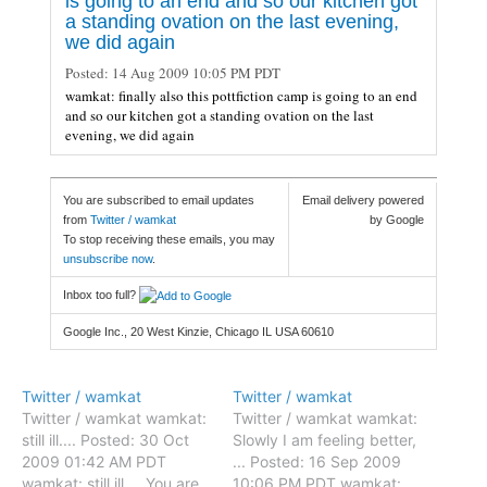
is going to an end and so our kitchen got
a standing ovation on the last evening,
we did again
Posted:
14 Aug 2009 10:05 PM PDT
wamkat: finally also this pottfiction camp is going to an end
and so our kitchen got a standing ovation on the last
evening, we did again
You are subscribed to email updates
Email delivery powered
from
Twitter / wamkat
by Google
To stop receiving these emails, you may
unsubscribe now
.
Inbox too full?
Google Inc., 20 West Kinzie, Chicago IL USA 60610
Twitter / wamkat
Twitter / wamkat
Twitter / wamkat wamkat:
Twitter / wamkat wamkat:
still ill.... Posted: 30 Oct
Slowly I am feeling better,
2009 01:42 AM PDT
... Posted: 16 Sep 2009
wamkat: still ill.... You are
10:06 PM PDT wamkat: