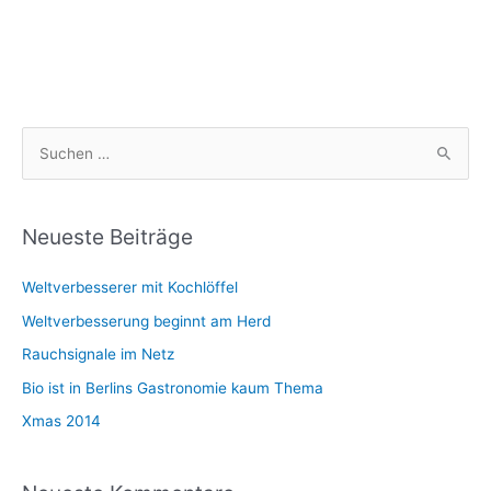
S
u
c
h
Neueste Beiträge
e
Weltverbesserer mit Kochlöffel
n
n
Weltverbesserung beginnt am Herd
a
Rauchsignale im Netz
c
Bio ist in Berlins Gastronomie kaum Thema
h
Xmas 2014
: