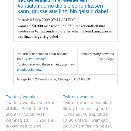
trecker endlich mal wieder ein
#antiatomdemo die sie sehen lassen
kann, grusse aus linz, bin geistig dabei
Posted:
05 Sep 2009 07:45 AM PDT
wamkat: 50.000 menschen und 350 trecker endlich mal
wieder ein #antiatomdemo die sie sehen lassen kann, grusse
aus linz, bin geistig dabei
You are subscribed to email updates
Email delivery powered
from
Twitter / wamkat
by Google
To stop receiving these emails, you may
unsubscribe now
.
Google Inc., 20 West Kinzie, Chicago IL USA 60610
Twitter / wamkat
Twitter / wamkat
Twitter / wamkat wamkat:
Twitter / wamkat wamkat:
still ill.... Posted: 30 Oct
Slowly I am feeling better,
2009 01:42 AM PDT
... Posted: 16 Sep 2009
wamkat: still ill.... You are
10:06 PM PDT wamkat:
subscribed to email
Slowly I am feeling better,