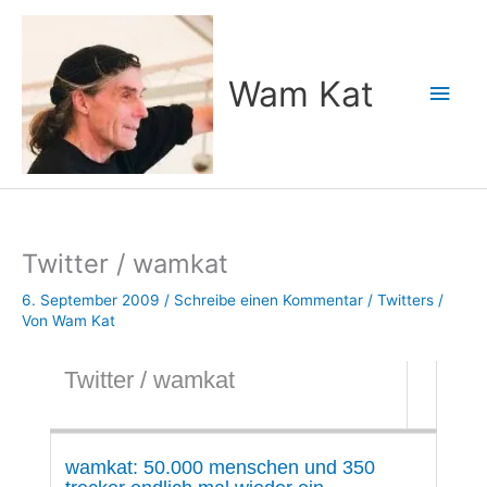
Zum
Inhalt
springen
Wam Kat
Hau
Twitter / wamkat
6. September 2009
/
Schreibe einen Kommentar
/
Twitters
/
Von
Wam Kat
Twitter / wamkat
wamkat: 50.000 menschen und 350