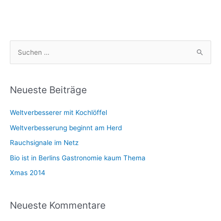
S
u
c
h
Neueste Beiträge
e
Weltverbesserer mit Kochlöffel
n
n
Weltverbesserung beginnt am Herd
a
Rauchsignale im Netz
c
Bio ist in Berlins Gastronomie kaum Thema
h
Xmas 2014
:
Neueste Kommentare