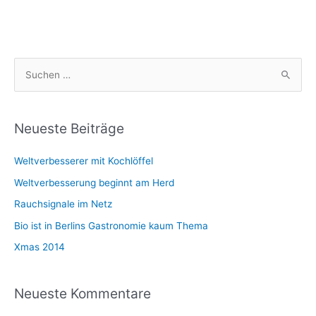
S
u
c
h
Neueste Beiträge
e
Weltverbesserer mit Kochlöffel
n
n
Weltverbesserung beginnt am Herd
a
Rauchsignale im Netz
c
Bio ist in Berlins Gastronomie kaum Thema
h
Xmas 2014
:
Neueste Kommentare