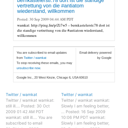
bernkastelerstr.78 dort ist die standige
vertrettung von die #antiatom
wiederstand, willkommen
Posted:
30 Sep 2009 04:44 AM PDT
wamkat: http://ping.fm/p/Zi7w5 – bernkastelerstr.78 dort ist
die standige vertrettung von die #antiatom wiederstand,
willkommen
You are subscribed to email updates
Email delivery powered
from
Twitter / wamkat
by Google
To stop receiving these emails, you may
unsubscribe now
.
Google Inc., 20 West Kinzie, Chicago IL USA 60610
Twitter / wamkat
Twitter / wamkat
Twitter / wamkat wamkat:
Twitter / wamkat wamkat:
still ill.... Posted: 30 Oct
Slowly I am feeling better,
2009 01:42 AM PDT
... Posted: 16 Sep 2009
wamkat: still ill.... You are
10:06 PM PDT wamkat:
subscribed to email
Slowly I am feeling better,