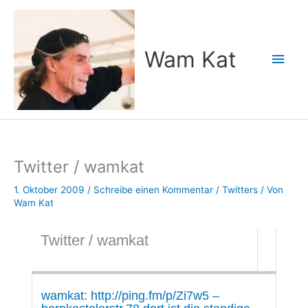
Zum
Inhalt
springen
Wam Kat
Hau
Twitter / wamkat
1. Oktober 2009
/
Schreibe einen Kommentar
/
Twitters
/ Von
Wam Kat
Twitter / wamkat
wamkat: http://ping.fm/p/Zi7w5 –