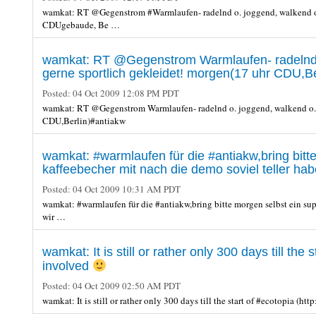
wamkat: RT @Gegenstrom #Warmlaufen- radelnd o. joggend, walkend o. 
CDUgebaude, Be …
wamkat: RT @Gegenstrom Warmlaufen- radelnd o
gerne sportlich gekleidet! morgen(17 uhr CDU,Be
Posted:
04 Oct 2009 12:08 PM PDT
wamkat: RT @Gegenstrom Warmlaufen- radelnd o. joggend, walkend o. g
CDU,Berlin)#antiakw
wamkat: #warmlaufen für die #antiakw,bring bit
kaffeebecher mit nach die demo soviel teller ha
Posted:
04 Oct 2009 10:31 AM PDT
wamkat: #warmlaufen für die #antiakw,bring bitte morgen selbst ein sup
wir …
wamkat: It is still or rather only 300 days till the
involved
Posted:
04 Oct 2009 02:50 AM PDT
wamkat: It is still or rather only 300 days till the start of #ecotopia (h