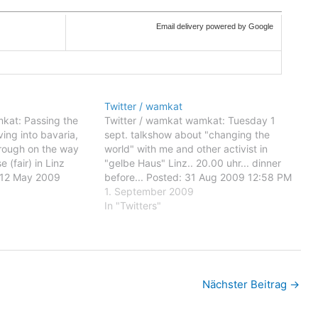
Email delivery powered by Google
Twitter / wamkat
kat: Passing the
Twitter / wamkat wamkat: Tuesday 1
ing into bavaria,
sept. talkshow about "changing the
hrough on the way
world" with me and other activist in
 (fair) in Linz
"gelbe Haus" Linz.. 20.00 uhr... dinner
: 12 May 2009
before... Posted: 31 Aug 2009 12:58 PM
: Passing the
PDT wamkat: Tuesday 1 sept. talkshow
1. September 2009
ing into bavaria,
about "changing the world" with me and
In "Twitters"
hrough on the way
other activist in "gelbe Haus" Linz..…
Nächster Beitrag
→