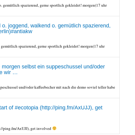
gemütlich spazierend, gerne sportlich gekleidet! morgen(17 uhr
. joggend, walkend o. gemütlich spazierend,
rlin)#antiakw
emütlich spazierend, gerne sportlich gekleidet! morgen(17 uhr
te morgen selbst ein suppeschussel und/oder
be wir …
peschussel und/oder kaffeebecher mit nach die demo soviel teller habe
 start of #ecotopia (http://ping.fm/AxUJJ), get
ttp://ping.fm/AxUJJ), get involved