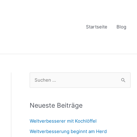
Startseite
Blog
S
u
c
h
Neueste Beiträge
e
Weltverbesserer mit Kochlöffel
n
Weltverbesserung beginnt am Herd
n