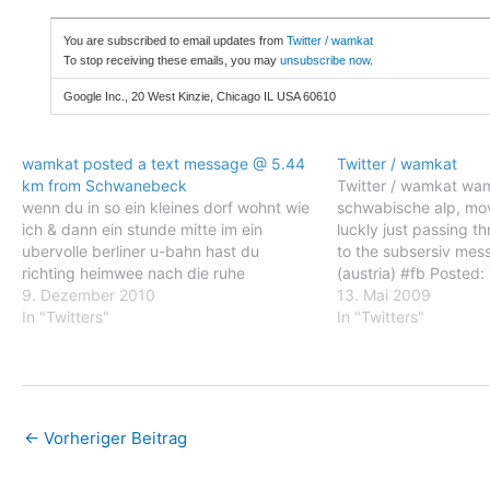
You are subscribed to email updates from
Twitter / wamkat
To stop receiving these emails, you may
unsubscribe now
.
Google Inc., 20 West Kinzie, Chicago IL USA 60610
wamkat posted a text message @ 5.44
Twitter / wamkat
km from Schwanebeck
Twitter / wamkat wam
wenn du in so ein kleines dorf wohnt wie
schwabische alp, mov
ich & dann ein stunde mitte im ein
luckly just passing t
ubervolle berliner u-bahn hast du
to the subsersiv messe
richting heimwee nach die ruhe
(austria) #fb Posted
9. Dezember 2010
05:32 AM PDT wamkat
13. Mai 2009
In "Twitters"
schwabische alp, mov
In "Twitters"
luckly just passing t
to…
←
Vorheriger Beitrag