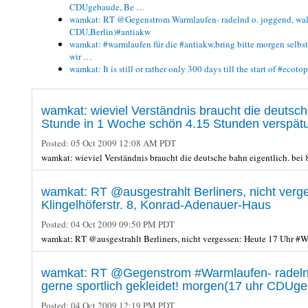
CDUgebaude, Be …
wamkat: RT @Gegenstrom Warmlaufen- radelnd o. joggend, walke
CDU,Berlin)#antiakw
wamkat: #warmlaufen für die #antiakw,bring bitte morgen selbst
wir …
wamkat: It is still or rather only 300 days till the start of #eco
wamkat: wieviel Verständnis braucht die deutsch
Stunde in 1 Woche schön 4.15 Stunden verspät
Posted:
05 Oct 2009 12:08 AM PDT
wamkat: wieviel Verständnis braucht die deutsche bahn eigentlich. bei
wamkat: RT @ausgestrahlt Berliners, nicht ve
Klingelhöferstr. 8, Konrad-Adenauer-Haus
Posted:
04 Oct 2009 09:50 PM PDT
wamkat: RT @ausgestrahlt Berliners, nicht vergessen: Heute 17 Uhr #
wamkat: RT @Gegenstrom #Warmlaufen- radelnd 
gerne sportlich gekleidet! morgen(17 uhr CDU
Posted:
04 Oct 2009 12:19 PM PDT