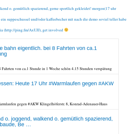
nd o. gemütlich spazierend, gerne sportlich gekleidet! morgen(17 uhr
 ein suppeschussel und/oder kaffeebecher mit nach die demo soviel teller habe
topia (http://ping.fm/AxUJJ), get involved
e bahn eigentlich. bei 8 Fahrten von ca.1
ung
 8 Fahrten von ca.1 Stunde in 1 Woche schön 4.15 Stunden verspätung
rgessen: Heute 17 Uhr #Warmlaufen gegen #AKW
Warmlaufen gegen #AKW Klingelhöferstr. 8, Konrad-Adenauer-Haus
o. joggend, walkend o. gemütlich spazierend,
gebaude, Be …