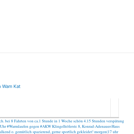
n
Wam Kat
ch. bei 8 Fahrten von ca.1 Stunde in 1 Woche schön 4.15 Stunden verspätung
17 Uhr #Warmlaufen gegen #AKW Klingelhöferstr. 8, Konrad-Adenauer-Haus
end o. gemütlich spazierend, gerne sportlich gekleidet! morgen(17 uhr