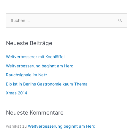
S
u
c
h
Neueste Beiträge
e
Weltverbesserer mit Kochlöffel
n
n
Weltverbesserung beginnt am Herd
a
Rauchsignale im Netz
c
Bio ist in Berlins Gastronomie kaum Thema
h
Xmas 2014
:
Neueste Kommentare
wamkat
zu
Weltverbesserung beginnt am Herd