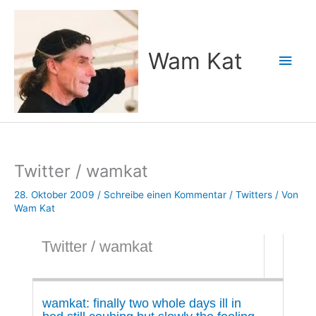
Zum
Inhalt
springen
Wam Kat
Hau
Twitter / wamkat
28. Oktober 2009
/
Schreibe einen Kommentar
/
Twitters
/ Von
Wam Kat
Twitter / wamkat
wamkat: finally two whole days ill in