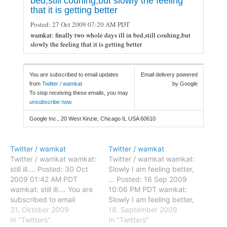
bed,still couhing,but slowly the feeling
that it is getting better
Posted:
27 Oct 2009 07:20 AM PDT
wamkat: finally two whole days ill in bed,still couhing,but
slowly the feeling that it is getting better
You are subscribed to email updates
Email delivery powered
from
Twitter / wamkat
by Google
To stop receiving these emails, you may
unsubscribe now
.
Google Inc., 20 West Kinzie, Chicago IL USA 60610
Twitter / wamkat
Twitter / wamkat
Twitter / wamkat wamkat:
Twitter / wamkat wamkat:
still ill.... Posted: 30 Oct
Slowly I am feeling better,
2009 01:42 AM PDT
... Posted: 16 Sep 2009
wamkat: still ill.... You are
10:06 PM PDT wamkat:
subscribed to email
Slowly I am feeling better,
updates from Twitter /
31. Oktober 2009
... You are subscribed to
18. September 2009
wamkat To stop receiving
In "Twitters"
email updates from
In "Twitters"