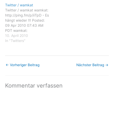
these emails, you may
Twitter / wamkat To stop
Twitter / wamkat
unsubscribe now. Email
receiving these emails,
Twitter / wamkat wamkat:
delivery powered by
you may unsubscribe now.
http://ping.fm/p/iiTpD - Es
Google Google Inc., 20
Email delivery powered by
hängt wieder !!! Posted:
West Kinzie, Chicago IL
Google Google Inc.,…
09 Apr 2010 07:43 AM
USA 60610
PDT wamkat:
http://ping.fm/p/iiTpD - Es
10. April 2010
hängt wieder !!! You are
In "Twitters"
subscribed to email
updates from Twitter /
wamkat To stop receiving
these emails, you may
←
Vorheriger Beitrag
Nächster Beitrag
→
unsubscribe now. Email
delivery powered by
Google Google Inc.,…
Kommentar verfassen