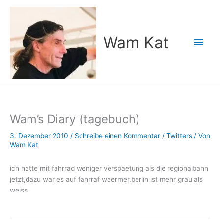
Zum
Inhalt
springen
Wam Kat
Hau
Wam’s Diary (tagebuch)
3. Dezember 2010
/
Schreibe einen Kommentar
/
Twitters
/ Von
Wam Kat
ich hatte mit fahrrad weniger verspaetung als die regionalbahn
jetzt,dazu war es auf fahrraf waermer,berlin ist mehr grau als
weiss..