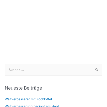
S
u
c
h
Neueste Beiträge
e
Weltverbesserer mit Kochlöffel
n
n
Weltverbesserung beginnt am Herd