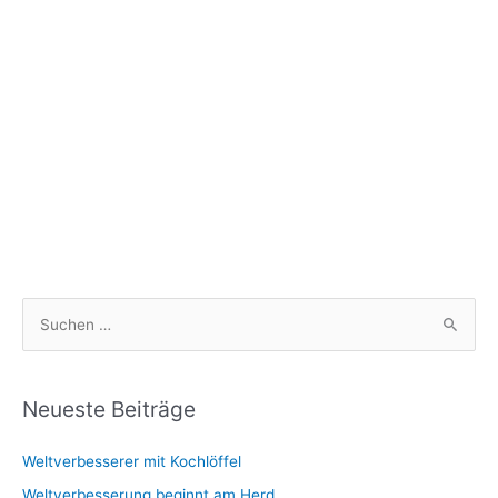
S
u
c
h
Neueste Beiträge
e
Weltverbesserer mit Kochlöffel
n
n
Weltverbesserung beginnt am Herd