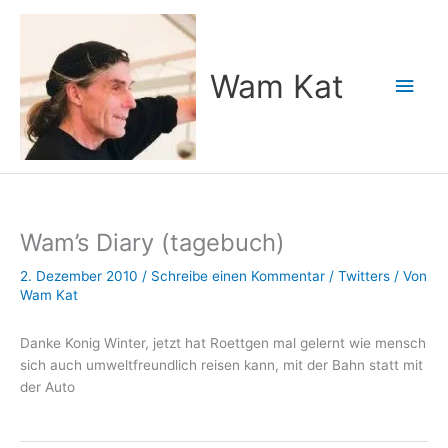
Zum
Inhalt
springen
Wam Kat
Hau
Wam’s Diary (tagebuch)
2. Dezember 2010
/
Schreibe einen Kommentar
/
Twitters
/ Von
Wam Kat
Danke Konig Winter, jetzt hat Roettgen mal gelernt wie mensch
sich auch umweltfreundlich reisen kann, mit der Bahn statt mit
der Auto