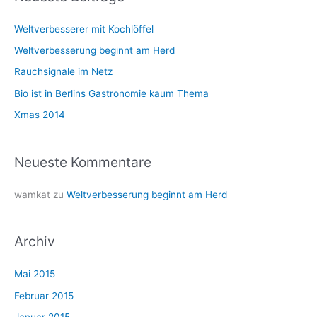
e
Weltverbesserer mit Kochlöffel
n
n
Weltverbesserung beginnt am Herd
a
Rauchsignale im Netz
c
Bio ist in Berlins Gastronomie kaum Thema
h
Xmas 2014
:
Neueste Kommentare
wamkat
zu
Weltverbesserung beginnt am Herd
Archiv
Mai 2015
Februar 2015
Januar 2015