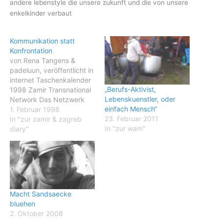
andere lebenstyle die unsere zukunft und die von unsere
enkelkinder verbaut
Kommunikation statt
Konfrontation
von Rena Tangens &
padeluun, veröffentlicht in
internet Taschenkalender
„Berufs-Aktivist,
1998 Zamir Transnational
Lebenskuenstler, oder
Network Das Netzwerk
einfach Mensch“
der Antikriegsbewegung
1. Februar 1998
23. Februar 2011
im ehemaligen
In "zur zamir & zagreb
In "zur wam"
Jugoslawien Als 1991 in
diary"
Ex-Jugoslawien der
offene Krieg ausbrach,
wurden von staatlicher
Seite aus nahezu alle
Verbindungen zwischen
Kroatien und Serbien
Macht Sandsaecke
unterbrochen. Es war nun
bluehen
nicht mehr möglich,
2. Oktober 2008
zwischen beiden