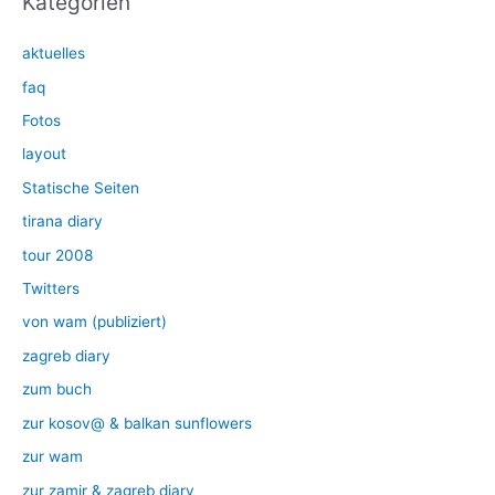
Kategorien
aktuelles
faq
Fotos
layout
Statische Seiten
tirana diary
tour 2008
Twitters
von wam (publiziert)
zagreb diary
zum buch
zur kosov@ & balkan sunflowers
zur wam
zur zamir & zagreb diary