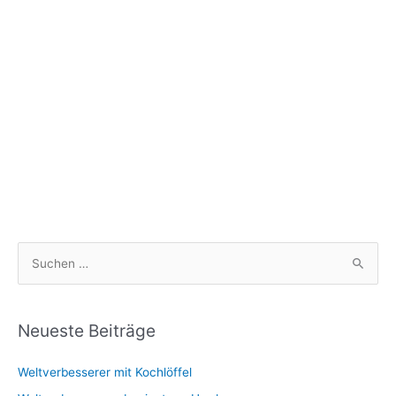
S
u
c
h
Neueste Beiträge
e
Weltverbesserer mit Kochlöffel
n