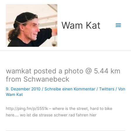
Zum
Inhalt
springen
Wam Kat
Hau
wamkat posted a photo @ 5.44 km
from Schwanebeck
9. Dezember 2010
/
Schreibe einen Kommentar
/
Twitters
/ Von
Wam Kat
http://ping.fm/p/S551k – where is the street, hard to bike
here…. wo ist die strasse schwer rad fahren hier