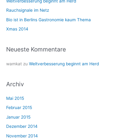
n
Weltverbesserung beginnt am Herd
a
Rauchsignale im Netz
c
Bio ist in Berlins Gastronomie kaum Thema
h
Xmas 2014
:
Neueste Kommentare
wamkat
zu
Weltverbesserung beginnt am Herd
Archiv
Mai 2015
Februar 2015
Januar 2015
Dezember 2014
November 2014