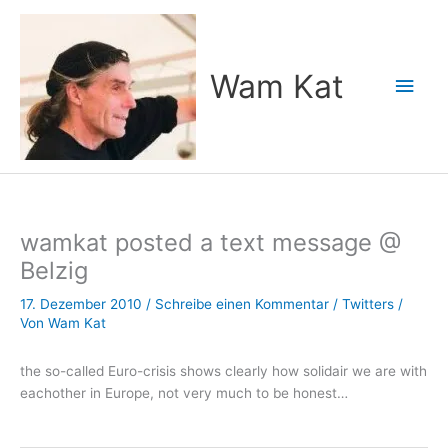
Zum
Inhalt
springen
Wam Kat
Hau
wamkat posted a text message @
Belzig
17. Dezember 2010
/
Schreibe einen Kommentar
/
Twitters
/
Von
Wam Kat
the so-called Euro-crisis shows clearly how solidair we are with
eachother in Europe, not very much to be honest…