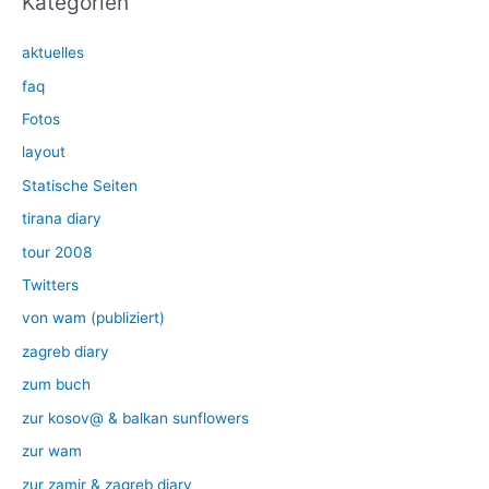
Kategorien
aktuelles
faq
Fotos
layout
Statische Seiten
tirana diary
tour 2008
Twitters
von wam (publiziert)
zagreb diary
zum buch
zur kosov@ & balkan sunflowers
zur wam
zur zamir & zagreb diary