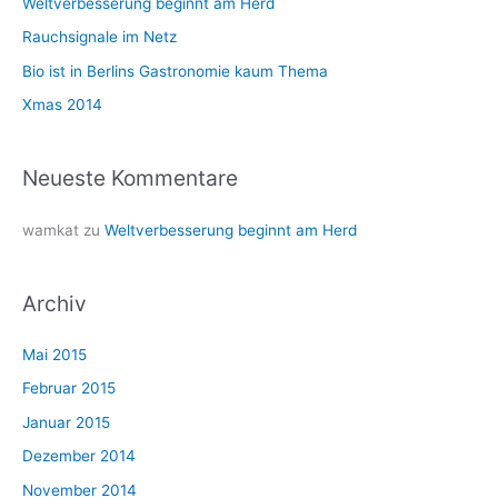
n
Weltverbesserung beginnt am Herd
a
Rauchsignale im Netz
c
Bio ist in Berlins Gastronomie kaum Thema
h
Xmas 2014
:
Neueste Kommentare
wamkat
zu
Weltverbesserung beginnt am Herd
Archiv
Mai 2015
Februar 2015
Januar 2015
Dezember 2014
November 2014