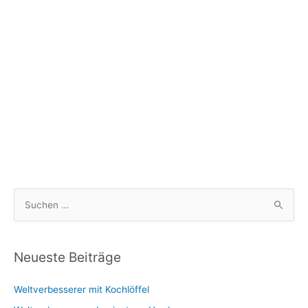
S
u
c
h
Neueste Beiträge
e
Weltverbesserer mit Kochlöffel
n