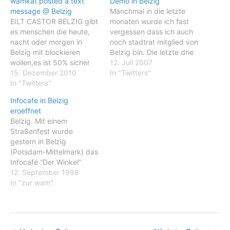
wamkat posted a text
Demo in Belzig
message @ Belzig
Manchmal in die letzte
EILT CASTOR BELZIG gibt
monaten wurde ich fast
es menschen die heute,
vergessen dass ich auch
nacht oder morgen in
noch stadtrat mitglied von
Belzig mit blockieren
Belzig bin. Die letzte drie
wollen,es ist 50% sicher
jahren habe ich weinig bist
12. Juli 2007
das er hier vorbei fahrt
15. Dezember 2010
kaum gereist und war ich
In "Twitters"
In "Twitters"
durch die arbeit im die
küche von Zegg ziemlich
Infocafe in Belzig
an Belzig und die fläming
eroeffnet
gebunden. Seit ich anfang
Belzig. Mit einem
märz…
Straßenfest wurde
gestern in Belzig
(Potsdam-Mittelmark) das
Infocafé “Der Winkel”
eröffnet. Es entstand in
12. September 1998
einer ehemaligen Bäckerei
In "zur wam"
und soll sich zu einem
Treff aller Altersgruppen
entwickeln. Schwerpunkt:
Ausländische Mitbürger