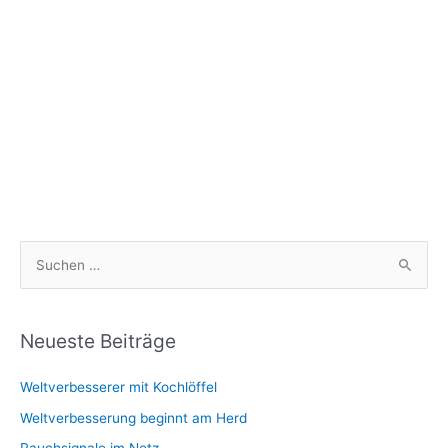
S
u
c
h
Neueste Beiträge
e
Weltverbesserer mit Kochlöffel
n
n
Weltverbesserung beginnt am Herd
a