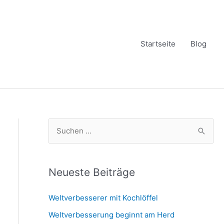
Startseite
Blog
S
u
c
h
Neueste Beiträge
e
Weltverbesserer mit Kochlöffel
n
Weltverbesserung beginnt am Herd
n