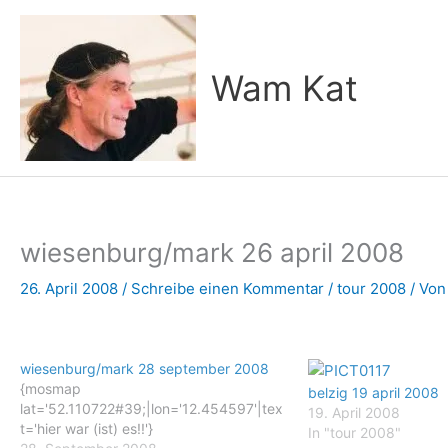
Zum
Inhalt
springen
Wam Kat
wiesenburg/mark 26 april 2008
26. April 2008
/
Schreibe einen Kommentar
/
tour 2008
/ Vo
wiesenburg/mark 28 september 2008
{mosmap
belzig 19 april 2008
lat='52.110722#39;|lon='12.454597'|tex
19. April 2008
t='hier war (ist) es!!'}
In "tour 2008"