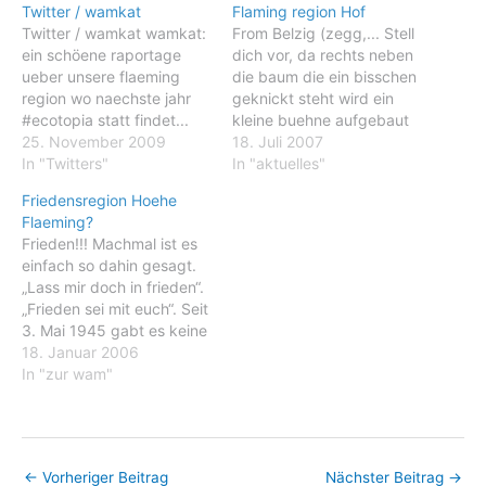
Twitter / wamkat
Flaming region Hof
Twitter / wamkat wamkat:
From Belzig (zegg,... Stell
ein schöene raportage
dich vor, da rechts neben
ueber unsere flaeming
die baum die ein bisschen
region wo naechste jahr
geknickt steht wird ein
#ecotopia statt findet...
kleine buehne aufgebaut
http://fb.me/5OthL0i
25. November 2009
werden, wo sag mal die
18. Juli 2007
wamkat: ein schöene
In "Twitters"
ganze tag was los ist
In "aktuelles"
eonblick in unsere
(musik, theater,
Friedensregion Hoehe
flaeming region...
discussion, jogling, film,
Flaeming?
http://fb.me/5OthL0i
dia's, multimedia, etc,.).
Frieden!!! Machmal ist es
wamkat: ein schöene
Ein freie buehne fuer
einfach so dahin gesagt.
eonblick in unsere
jeden die lust hat und was
„Lass mir doch in frieden“.
flaeming region...
anbieten…
„Frieden sei mit euch“. Seit
http://bit.ly/5IP5Eb
3. Mai 1945 gabt es keine
wamkat:
direkte grossere
18. Januar 2006
http://ping.fm/88VQq ein
gewaltsame auseinander
In "zur wam"
schöene eonblick in
setzung mehr in Belzig.
unsere flaeming region...
Und auch der letzte totale
wamkat: Looking for
krieg in Europe hat nicht
somebody with…
solche grosse wunden
←
Vorheriger Beitrag
Nächster Beitrag
→
hinterlassen wie anderswo