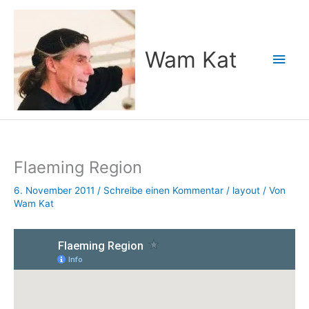
Zum
Inhalt
springen
Wam Kat
Hau
Flaeming Region
6. November 2011
/
Schreibe einen Kommentar
/
layout
/ Von
Wam Kat