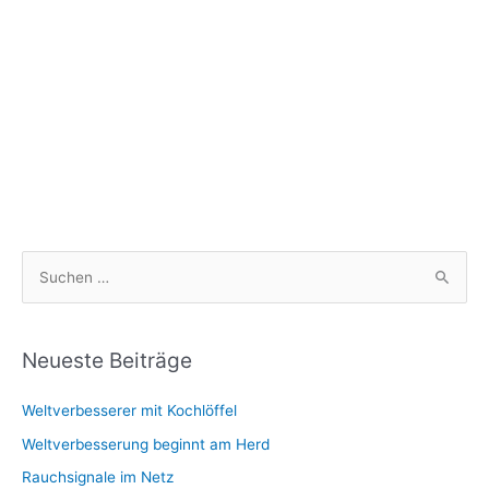
S
u
c
h
Neueste Beiträge
e
Weltverbesserer mit Kochlöffel
n
n
Weltverbesserung beginnt am Herd
a
Rauchsignale im Netz