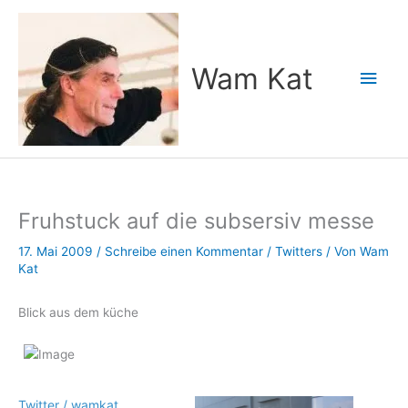
Zum
Inhalt
springen
Wam Kat
Hau
Fruhstuck auf die subsersiv messe
17. Mai 2009
/
Schreibe einen Kommentar
/
Twitters
/ Von
Wam
Kat
Blick aus dem küche
Twitter / wamkat