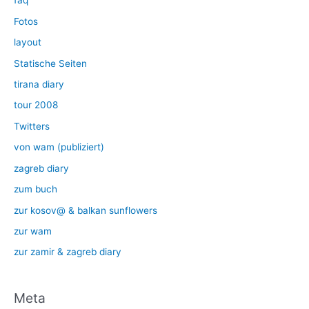
faq
Fotos
layout
Statische Seiten
tirana diary
tour 2008
Twitters
von wam (publiziert)
zagreb diary
zum buch
zur kosov@ & balkan sunflowers
zur wam
zur zamir & zagreb diary
Meta