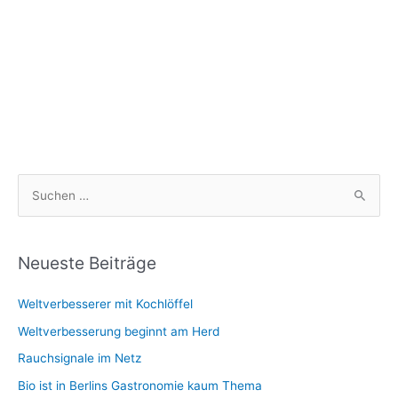
S
u
c
h
Neueste Beiträge
e
Weltverbesserer mit Kochlöffel
n
n
Weltverbesserung beginnt am Herd
a
Rauchsignale im Netz
c
Bio ist in Berlins Gastronomie kaum Thema