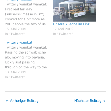
Twitter / wamkat wamkat:
First real fair day
(subsersiv messe in linz)
cooked for a bit more as
Unsere kueche im Linz
200 people the two of us,
17. Mai 2009
i am a bit tired :-) #fb
15. Mai 2009
In "Twitters"
Posted: 14 May 2009
In "Twitters"
11:14 AM PDT wamkat:
Twitter / wamkat
First real fair day
Twitter / wamkat wamkat:
(subsersiv messe in linz)
Passing the schwabische
cooked for a…
alp, moving into bavaria,
luckly just passing
through on the way to the
subsersiv messe (fair) in
13. Mai 2009
Linz (austria) #fb Posted:
In "Twitters"
12 May 2009 05:32 AM
PDT wamkat: Passing the
schwabische alp, moving
into bavaria, luckly just
←
Vorheriger Beitrag
Nächster Beitrag
→
passing through on the
way to…