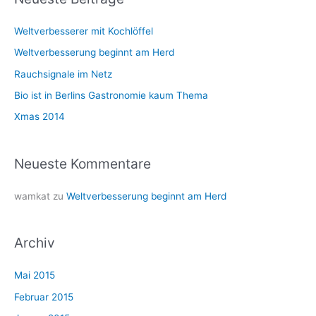
e
Weltverbesserer mit Kochlöffel
n
n
Weltverbesserung beginnt am Herd
a
Rauchsignale im Netz
c
Bio ist in Berlins Gastronomie kaum Thema
h
Xmas 2014
:
Neueste Kommentare
wamkat
zu
Weltverbesserung beginnt am Herd
Archiv
Mai 2015
Februar 2015