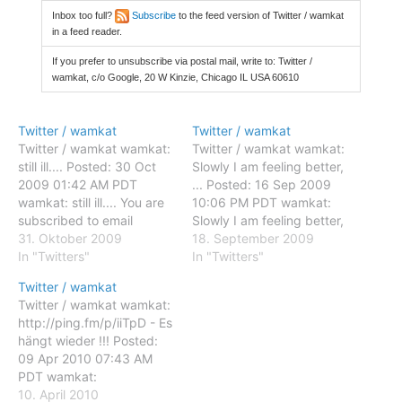
Inbox too full?
Subscribe
to the feed version of Twitter / wamkat
in a feed reader.
If you prefer to unsubscribe via postal mail, write to: Twitter /
wamkat, c/o Google, 20 W Kinzie, Chicago IL USA 60610
Twitter / wamkat
Twitter / wamkat
Twitter / wamkat wamkat:
Twitter / wamkat wamkat:
still ill.... Posted: 30 Oct
Slowly I am feeling better,
2009 01:42 AM PDT
... Posted: 16 Sep 2009
wamkat: still ill.... You are
10:06 PM PDT wamkat:
subscribed to email
Slowly I am feeling better,
updates from Twitter /
31. Oktober 2009
... You are subscribed to
18. September 2009
wamkat To stop receiving
In "Twitters"
email updates from
In "Twitters"
these emails, you may
Twitter / wamkat To stop
Twitter / wamkat
unsubscribe now. Email
receiving these emails,
Twitter / wamkat wamkat:
delivery powered by
you may unsubscribe now.
http://ping.fm/p/iiTpD - Es
Google Google Inc., 20
Email delivery powered by
hängt wieder !!! Posted:
West Kinzie, Chicago IL
Google Google Inc.,…
09 Apr 2010 07:43 AM
USA 60610
PDT wamkat:
http://ping.fm/p/iiTpD - Es
10. April 2010