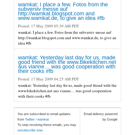
wamkat: I place a few. Fotos from the
subversiv messe auf
http://wamkat.blogspot.com and
www.wamkat.de, to give an idea #fb
Posted:
17 May 2009 05:39 AM PDT
wamkat: I place a few. Fotos from the subversiv messe auf
http://wamkat.blogspot.com and www.wamkat.de, to give an
idea #fb
wamkat: Yesterday last day for us, made
good friend with the www.bikekitchen.net
aus vianne… was good cooperation with
their cooks #fb
Posted:
17 May 2009 04:25 AM PDT
wamkat: Yesterday last day for us, made good friend with the
www.bikekitchen.net aus vianne… was good cooperation
with their cooks #fb
You are subscribed to email updates
Email delivery powered
from
Twitter / wamkat
by Google
To stop receiving these emails, you may
unsubscribe now
.