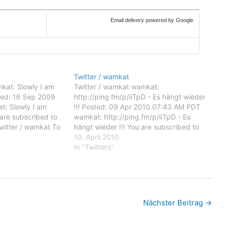
Email delivery powered by Google
Twitter / wamkat
kat: Slowly I am
Twitter / wamkat wamkat:
osted: 16 Sep 2009
http://ping.fm/p/iiTpD - Es hängt wieder
: Slowly I am
!!! Posted: 09 Apr 2010 07:43 AM PDT
u are subscribed to
wamkat: http://ping.fm/p/iiTpD - Es
witter / wamkat To
hängt wieder !!! You are subscribed to
 emails, you may
email updates from Twitter / wamkat To
10. April 2010
il delivery
stop receiving these emails, you may
In "Twitters"
oogle Inc.,…
unsubscribe now. Email delivery
powered by Google Google Inc.,…
Nächster Beitrag
→