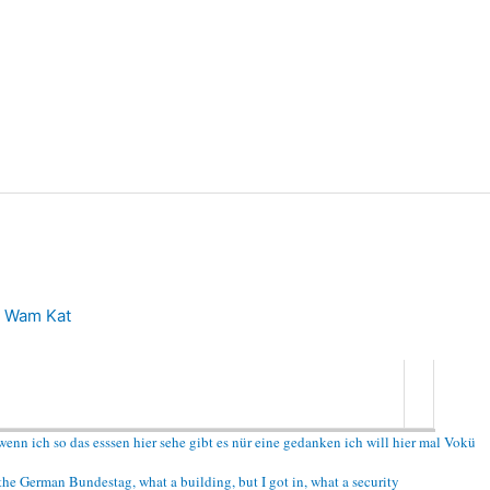
n
Wam Kat
nn ich so das esssen hier sehe gibt es nür eine gedanken ich will hier mal Vokü
 of the German Bundestag, what a building, but I got in, what a security