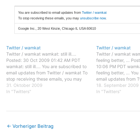
You are subscribed to email updates from
Twitter / wamkat
To stop receiving these emails, you may
unsubscribe now
.
Google Inc., 20 West Kinzie, Chicago IL USA 60610
Twitter / wamkat
Twitter / wamkat
Twitter / wamkat wamkat: still ill....
Twitter / wamkat wam
Posted: 30 Oct 2009 01:42 AM PDT
feeling better, ... P
wamkat: still ill.... You are subscribed to
10:06 PM PDT wamkat
email updates from Twitter / wamkat To
feeling better, ... Yo
stop receiving these emails, you may
email updates from T
unsubscribe now. Email delivery
31. Oktober 2009
stop receiving these
18. September 2009
powered by Google Google Inc., 20
In "Twitters"
unsubscribe now. Ema
In "Twitters"
West Kinzie, Chicago IL USA 60610
powered by Google G
←
Vorheriger Beitrag