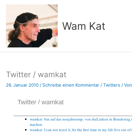
Zum
Inhalt
springen
Wam Kat
Twitter / wamkat
26. Januar 2010
/
Schreibe einen Kommentar
/
Twitters
/ Vo
Twitter / wamkat
wamkat: bin auf das neujahrsemp. von dieLinken in Bundestag,we
machen
wamkat: I can not resist it, for the first time in my life live out