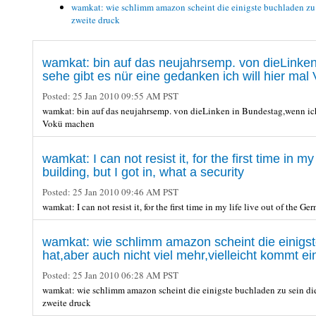
wamkat: wie schlimm amazon scheint die einigste buchladen zu s
zweite druck
wamkat: bin auf das neujahrsemp. von dieLinken
sehe gibt es nür eine gedanken ich will hier ma
Posted:
25 Jan 2010 09:55 AM PST
wamkat: bin auf das neujahrsemp. von dieLinken in Bundestag,wenn ich s
Vokü machen
wamkat: I can not resist it, for the first time in 
building, but I got in, what a security
Posted:
25 Jan 2010 09:46 AM PST
wamkat: I can not resist it, for the first time in my life live out of the 
wamkat: wie schlimm amazon scheint die einigst
hat,aber auch nicht viel mehr,vielleicht kommt ei
Posted:
25 Jan 2010 06:28 AM PST
wamkat: wie schlimm amazon scheint die einigste buchladen zu sein die
zweite druck