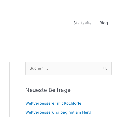
Startseite
Blog
S
u
c
h
Neueste Beiträge
e
Weltverbesserer mit Kochlöffel
n
Weltverbesserung beginnt am Herd
n