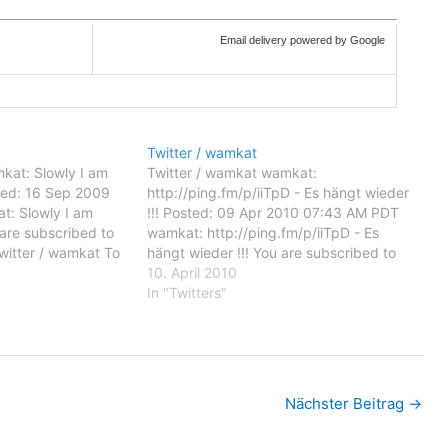
Email delivery powered by Google
Twitter / wamkat
kat: Slowly I am
Twitter / wamkat wamkat:
osted: 16 Sep 2009
http://ping.fm/p/iiTpD - Es hängt wieder
: Slowly I am
!!! Posted: 09 Apr 2010 07:43 AM PDT
u are subscribed to
wamkat: http://ping.fm/p/iiTpD - Es
witter / wamkat To
hängt wieder !!! You are subscribed to
 emails, you may
email updates from Twitter / wamkat To
10. April 2010
il delivery
stop receiving these emails, you may
In "Twitters"
oogle Inc.,…
unsubscribe now. Email delivery
powered by Google Google Inc.,…
Nächster Beitrag
→