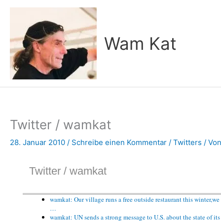
Zum
Inhalt
springen
Wam Kat
Twitter / wamkat
28. Januar 2010
/
Schreibe einen Kommentar
/
Twitters
/ Vo
Twitter / wamkat
wamkat: Our village runs a free outside restaurant this winter,w
…
wamkat: UN sends a strong message to U.S. about the state of 