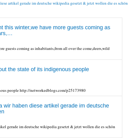
iese artikel gerade im deutsche wikipedia gesetzt & jetzt wollen die es schön
ant this winter,we have more guests coming as
oars,…
more guests coming as inhabitants,from all over the come,deers,wild
t the state of its indigenous people
igenous people http://networkedblogs.com/p25173980
ia wir haben diese artikel gerade im deutsche
en
ikel gerade im deutsche wikipedia gesetzt & jetzt wollen die es schön