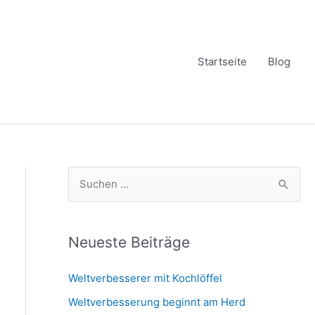
Startseite
Blog
S
u
c
h
Neueste Beiträge
e
Weltverbesserer mit Kochlöffel
n
Weltverbesserung beginnt am Herd
n