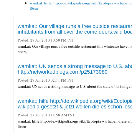
wamkat: hilfe http://de.wikipedia.org/wiki/Ecotopia wir haben d
lösen
wamkat: Our village runs a free outside restaur
inhabitants,from all over the come,deers,wild b
Posted:
27 Jan 2010 10:59 PM PST
wamkat: Our village runs a free outside restaurant this winter,we have 
boars,…
wamkat: UN sends a strong message to U.S. abou
http://networkedblogs.com/p25173980
Posted:
27 Jan 2010 02:11 PM PST
wamkat: UN sends a strong message to U.S. about the state of its ind
wamkat: hilfe http://de.wikipedia.org/wiki/Ecotop
wikipedia gesetzt & jetzt wollen die es schön lös
Posted:
27 Jan 2010 11:58 AM PST
wamkat: hilfe http://de.wikipedia.org/wiki/Ecotopia wir haben diese art
lösen