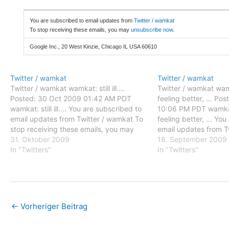
You are subscribed to email updates from
Twitter / wamkat
To stop receiving these emails, you may
unsubscribe now
.
Google Inc., 20 West Kinzie, Chicago IL USA 60610
Twitter / wamkat
Twitter / wamkat
Twitter / wamkat wamkat: still ill....
Twitter / wamkat wam
Posted: 30 Oct 2009 01:42 AM PDT
feeling better, ... P
wamkat: still ill.... You are subscribed to
10:06 PM PDT wamkat
email updates from Twitter / wamkat To
feeling better, ... Yo
stop receiving these emails, you may
email updates from T
unsubscribe now. Email delivery
31. Oktober 2009
stop receiving these
18. September 2009
powered by Google Google Inc., 20
In "Twitters"
unsubscribe now. Ema
In "Twitters"
West Kinzie, Chicago IL USA 60610
powered by Google G
←
Vorheriger Beitrag