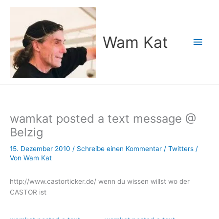
Zum
Inhalt
springen
Wam Kat
Hau
wamkat posted a text message @
Belzig
15. Dezember 2010
/
Schreibe einen Kommentar
/
Twitters
/
Von
Wam Kat
http://www.castorticker.de/ wenn du wissen willst wo der
CASTOR ist