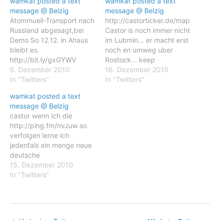
wamkat posted a text
wamkat posted a text
message @ Belzig
message @ Belzig
Atommuell-Transport nach
http://castorticker.de/map
Russland abgesagt,bei
Castor is noch immer nicht
Demo So 12.12. in Ahaus
im Lubmin... er macht erst
bleibt es.
noch en umweg uber
http://bit.ly/gxGYWV
Rostock... keep
Castor AntiAKW (RT
6. Dezember 2010
blockading !!!
16. Dezember 2010
@ausgestrahlt)
In "Twitters"
In "Twitters"
wamkat posted a text
message @ Belzig
castor wenn ich die
http://ping.fm/nvJuw so
verfolgen lerne ich
jedenfals ein menge neue
deutsche
staedte&doerfer,wo
15. Dezember 2010
kannte zB Babenhausen
In "Twitters"