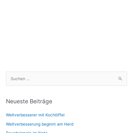
S
u
c
h
Neueste Beiträge
e
Weltverbesserer mit Kochlöffel
n
n
Weltverbesserung beginnt am Herd
a