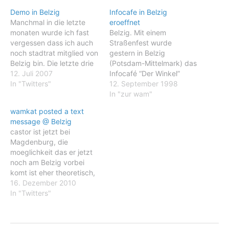
Demo in Belzig
Infocafe in Belzig
Manchmal in die letzte
eroeffnet
monaten wurde ich fast
Belzig. Mit einem
vergessen dass ich auch
Straßenfest wurde
noch stadtrat mitglied von
gestern in Belzig
Belzig bin. Die letzte drie
(Potsdam-Mittelmark) das
jahren habe ich weinig bist
12. Juli 2007
Infocafé “Der Winkel”
kaum gereist und war ich
In "Twitters"
eröffnet. Es entstand in
12. September 1998
durch die arbeit im die
einer ehemaligen Bäckerei
In "zur wam"
küche von Zegg ziemlich
und soll sich zu einem
wamkat posted a text
an Belzig und die fläming
Treff aller Altersgruppen
message @ Belzig
gebunden. Seit ich anfang
entwickeln. Schwerpunkt:
castor ist jetzt bei
märz…
Ausländische Mitbürger
Magdenburg, die
und Einheimische sollen
moeglichkeit das er jetzt
sich besser kennenlernen.
noch am Belzig vorbei
Dazu gibt es
komt ist eher theoretisch,
Familientreffen, Vorträge
glaube ich.
16. Dezember 2010
über Sitten und
In "Twitters"
Gebräuche einzelner
Länder, Filmabende…