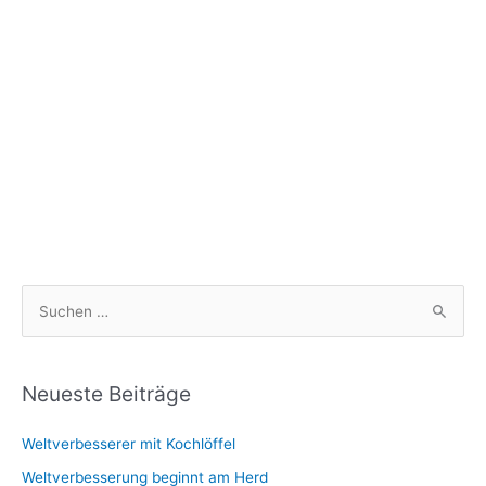
S
u
c
h
Neueste Beiträge
e
Weltverbesserer mit Kochlöffel
n
n
Weltverbesserung beginnt am Herd