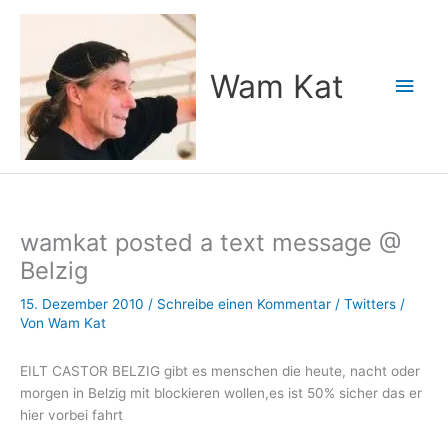
Zum
Inhalt
springen
Wam Kat
Hau
wamkat posted a text message @
Belzig
15. Dezember 2010
/
Schreibe einen Kommentar
/
Twitters
/
Von
Wam Kat
EILT CASTOR BELZIG gibt es menschen die heute, nacht oder
morgen in Belzig mit blockieren wollen,es ist 50% sicher das er
hier vorbei fahrt