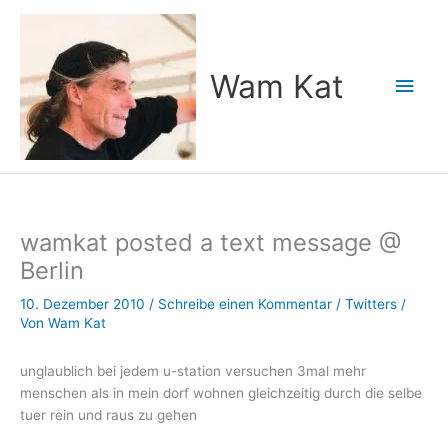
Zum
Inhalt
springen
Wam Kat
Hau
wamkat posted a text message @
Berlin
10. Dezember 2010
/
Schreibe einen Kommentar
/
Twitters
/
Von
Wam Kat
unglaublich bei jedem u-station versuchen 3mal mehr
menschen als in mein dorf wohnen gleichzeitig durch die selbe
tuer rein und raus zu gehen