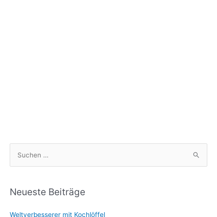
S
u
c
h
Neueste Beiträge
e
Weltverbesserer mit Kochlöffel
n