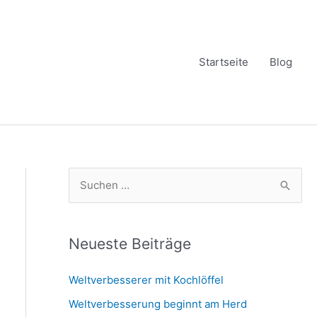
Startseite
Blog
S
u
c
h
Neueste Beiträge
e
Weltverbesserer mit Kochlöffel
n
Weltverbesserung beginnt am Herd
n