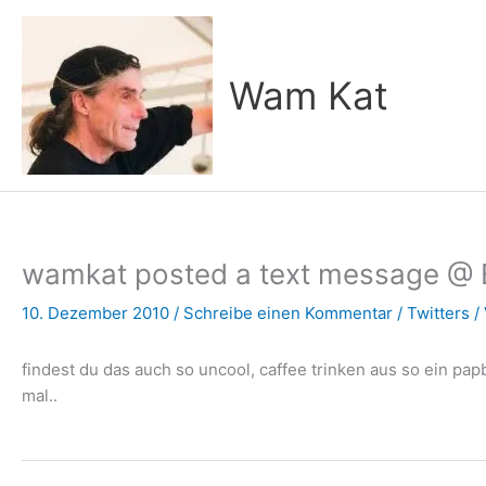
Zum
Inhalt
springen
Wam Kat
wamkat posted a text message @ B
10. Dezember 2010
/
Schreibe einen Kommentar
/
Twitters
/
findest du das auch so uncool, caffee trinken aus so ein pa
mal..